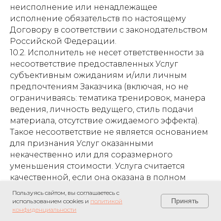
неисполнение или ненадлежащее
исполнение обязательств по настоящему
Договору в соответствии с законодательством
Российской Федерации.
10.2. Исполнитель не несет ответственности за
несоответствие предоставленных Услуг
субъективным ожиданиям и/или личным
предпочтениям Заказчика (включая, но не
ограничиваясь: тематика тренировок, манера
ведения, личность ведущего, стиль подачи
материала, отсутствие ожидаемого эффекта).
Такое несоответствие не является основанием
для признания Услуг оказанными
некачественно или для соразмерного
уменьшения стоимости. Услуга считается
качественной, если она оказана в полном
объеме и в соответствии с расписанием.
Пользуясь сайтом, вы соглашаетесь с
10.3. Исполнитель не несет ответственности за
Принять
использованием cookies и
политикой
конфиденциальности
невозможность получения Заказчиком доступа