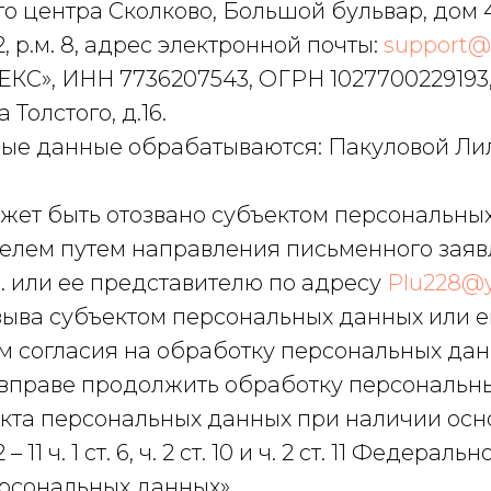
 центра Сколково, Большой бульвар, дом 42
, р.м. 8, адрес электронной почты:
support@
КС», ИНН 7736207543, ОГРН 1027700229193, 
 Толстого, д.16.
ые данные обрабатываются: Пакуловой Ли
ожет быть отозвано субъектом персональны
телем путем направления письменного зая
. или ее представителю по адресу
Plu228@y
зыва субъектом персональных данных или е
м согласия на обработку персональных да
 вправе продолжить обработку персональн
екта персональных данных при наличии осн
– 11 ч. 1 ст. 6, ч. 2 ст. 10 и ч. 2 ст. 11 Федерал
рсональных данных».