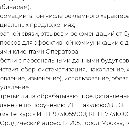
бинарам);
ормации, в том числе рекламного характера
ециальных предложениях;
ратной связи, отзывов и рекомендаций от С
опросов для эффективной коммуникации с
ыми клиентами Оператора.
аботки с персональными данными будут с
твия: сбор, систематизация, накопление, 
овление, изменение), использование, обез
 удаление.
третьи лица обрабатывают предоставленн
данные по поручению ИП Пакуловой Л.Ю.:
ема Геткурс» ИНН: 9731055900; КПП: 7731010
 Юридический адрес: 121205, город Москва, 