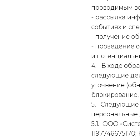
проводимым ве
- рассылка инф
событиях и сп
- получение об
- проведение 
и потенциальн
4. В ходе обр
следующие дейс
уточнение (обн
блокирование,
5. Следующие 
персональные 
5.1. ООО «Сист
1197746675170;