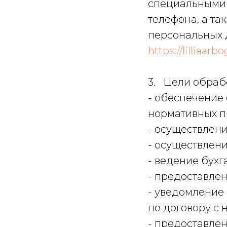
специальными 
телефона, а та
персональных 
https://lilliaa
3. Цели обраб
- обеспечение
нормативных п
- осуществлени
- осуществлен
- ведение бухг
- предоставлен
- уведомление
по договору с 
- предоставлен