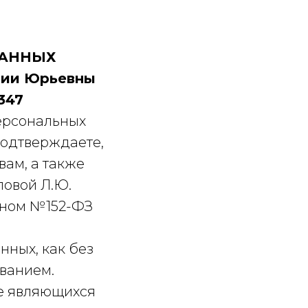
ДАННЫХ
лии Юрьевны
347
персональных
одтверждаете,
ам, а также
ловой Л.Ю.
оном №152-ФЗ
нных, как без
ованием.
не являющихся