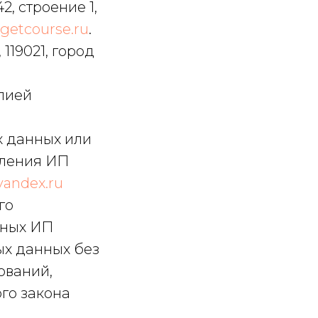
, строение 1,
getcourse.ru
.
119021, город
лией
х данных или
вления ИП
andex.ru
го
нных ИП
ых данных без
ований,
ьного закона