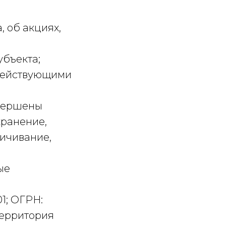
, об акциях,
убъекта;
 действующими
овершены
хранение,
личивание,
ые
01; ОГРН:
территория