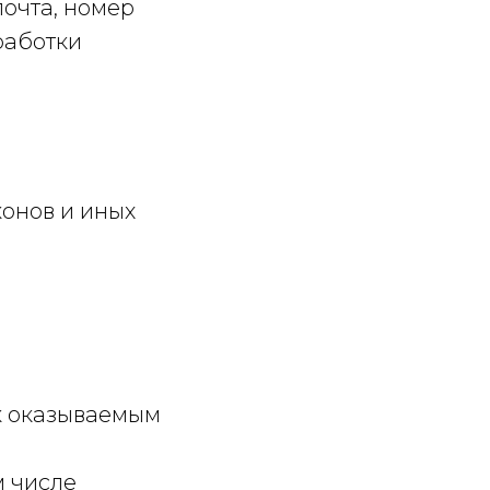
очта, номер
работки
онов и иных
к оказываемым
м числе