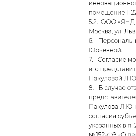
инновационного
помещение 1122
5.2. ООО «ЯНДЕ
Москва, ул. Льва
6. Персональн
Юрьевной.
7. Согласие м
его представи
Пакуловой Л.Ю
8. В случае от
представителе
Пакулова Л.Ю.
согласия субъ
указанных в п. 2 
№152-ФЗ «О пе