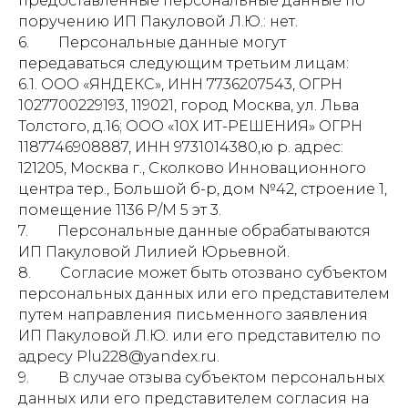
предоставленные персональные данные по
поручению ИП Пакуловой Л.Ю.: нет.
6. Персональные данные могут
передаваться следующим третьим лицам:
6.1. ООО «ЯНДЕКС», ИНН 7736207543, ОГРН
1027700229193, 119021, город Москва, ул. Льва
Толстого, д.16; ООО «10Х ИТ-РЕШЕНИЯ» ОГРН
1187746908887, ИНН 9731014380,ю р. адрес:
121205, Москва г., Сколково Инновационного
центра тер., Большой б-р, дом №42, строение 1,
помещение 1136 Р/М 5 эт 3.
7. Персональные данные обрабатываются
ИП Пакуловой Лилией Юрьевной.
8. Согласие может быть отозвано субъектом
персональных данных или его представителем
путем направления письменного заявления
ИП Пакуловой Л.Ю. или его представителю по
адресу Plu228@yandex.ru.
9. В случае отзыва субъектом персональных
данных или его представителем согласия на