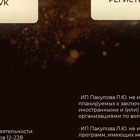
VK
· ИП Пакулова Л.Ю. не
планируемых к заключ
иностранными и (или
организациями по воп
· ИП Пакулова Л.Ю. не
еятельности:
программ, имеющих м
ов 12-228